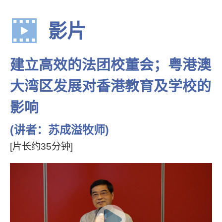
影片
建立高效的法团校董会；粤港澳
大湾区发展对香港教育及学校的
影响
(讲者：苏成溢牧师)
[片长约35分钟]